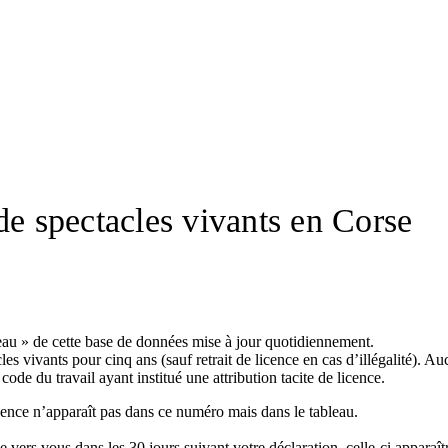
de spectacles vivants en Corse
bleau » de cette base de données mise à jour quotidiennement.
cles vivants pour cinq ans (sauf retrait de licence en cas d’illégalité)
code du travail ayant institué une attribution tacite de licence.
cence n’apparaît pas dans ce numéro mais dans le tableau.
 vers vous dans les 30 jours suivant votre déclaration, celle-ci apparaîtr