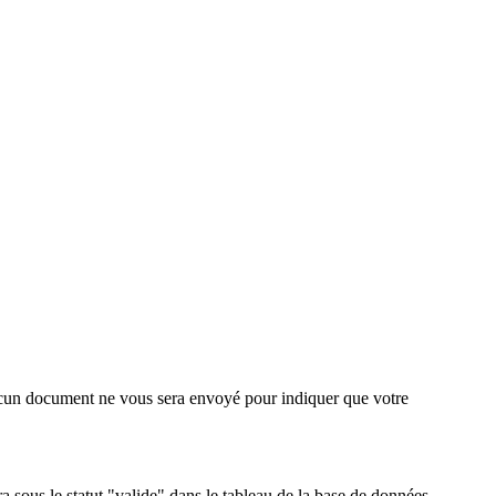
. Aucun document ne vous sera envoyé pour indiquer que votre
a sous le statut "valide" dans le tableau de la base de données.