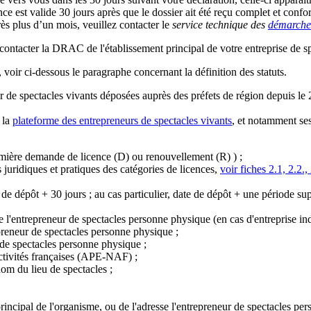
est valide 30 jours après que le dossier ait été reçu complet et confo
rès plus d’un mois, veuillez contacter le
service technique des
démarches
e contacter la DRAC de l'établissement principal de votre entreprise de 
), voir ci-dessous le paragraphe concernant la définition des statuts.
 de spectacles vivants déposées auprès des préfets de région depuis le 
 la
plateforme des entrepreneurs de spectacles vivants
, et notamment ses
première demande de licence (D) ou renouvellement (R) ) ;
s juridiques et pratiques des catégories de licences,
voir fiches 2.1, 2.2.,
te de dépôt + 30 jours ; au cas particulier, date de dépôt + une période s
 l'entrepreneur de spectacles personne physique (en cas d'entreprise in
epreneur de spectacles personne physique ;
 de spectacles personne physique ;
 activités françaises (APE-NAF) ;
nom du lieu de spectacles ;
 principal de l'organisme, ou de l'adresse l'entrepreneur de spectacles pe