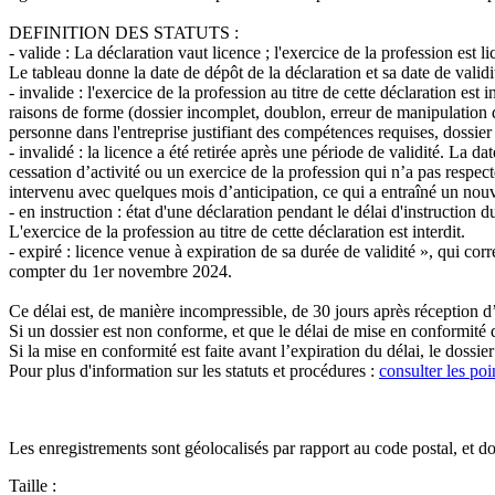
DEFINITION DES STATUTS :
-
valide
: La déclaration vaut licence ; l'exercice de la profession est lic
Le tableau donne la date de dépôt de la déclaration et sa date de validit
-
invalide
: l'exercice de la profession au titre de cette déclaration est 
raisons de forme (dossier incomplet, doublon, erreur de manipulation dans
personne dans l'entreprise justifiant des compétences requises, dossier
-
invalidé
: la licence a été retirée après une période de validité. La dat
cessation d’activité ou un exercice de la profession qui n’a pas respecté
intervenu avec quelques mois d’anticipation, ce qui a entraîné un nou
-
en instruction
: état d'une déclaration pendant le délai d'instruction d
L'exercice de la profession au titre de cette déclaration est interdit.
- expiré
: licence venue à expiration de sa durée de validité », qui cor
compter du 1er novembre 2024.
Ce délai est, de manière incompressible, de 30 jours après réception d
Si un dossier est non conforme, et que le délai de mise en conformité 
Si la mise en conformité est faite avant l’expiration du délai, le dossi
Pour plus d'information sur les statuts et procédures :
consulter les poi
Les enregistrements sont géolocalisés par rapport au code postal, et 
Taille :