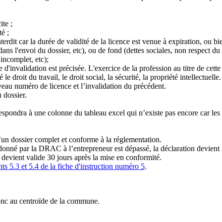
ite ;
é ;
interdit car la durée de validité de la licence est venue à expiration, ou 
 l'envoi du dossier, etc), ou de fond (dettes sociales, non respect du dro
 incomplet, etc);
e d'invalidation est précisée. L'exercice de la profession au titre de cett
 le droit du travail, le droit social, la sécurité, la propriété intellectue
veau numéro de licence et l’invalidation du précédent.
u dossier.
respondra à une colonne du tableau excel qui n’existe pas encore car les
’un dossier complet et conforme à la réglementation.
donné par la DRAC à l’entrepreneur est dépassé, la déclaration devient i
er devient valide 30 jours après la mise en conformité.
nts 5.3 et 5.4 de la fiche d'instruction numéro 5
.
donc au centroïde de la commune.