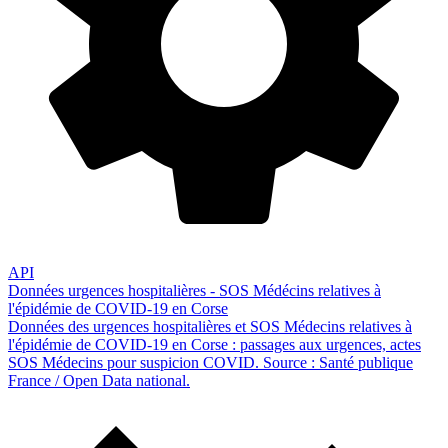
API
Données urgences hospitalières - SOS Médécins relatives à
l'épidémie de COVID-19 en Corse
Données des urgences hospitalières et SOS Médecins relatives à
l'épidémie de COVID-19 en Corse : passages aux urgences, actes
SOS Médecins pour suspicion COVID. Source : Santé publique
France / Open Data national.