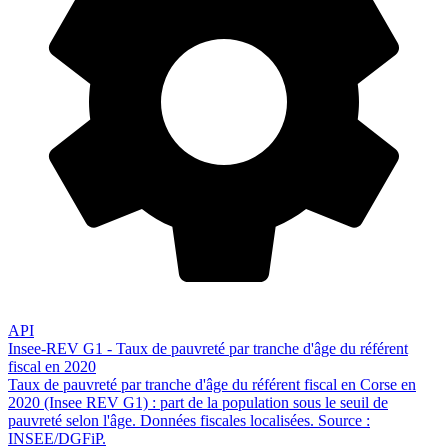
API
Insee-REV G1 - Taux de pauvreté par tranche d'âge du référent
fiscal en 2020
Taux de pauvreté par tranche d'âge du référent fiscal en Corse en
2020 (Insee REV G1) : part de la population sous le seuil de
pauvreté selon l'âge. Données fiscales localisées. Source :
INSEE/DGFiP.