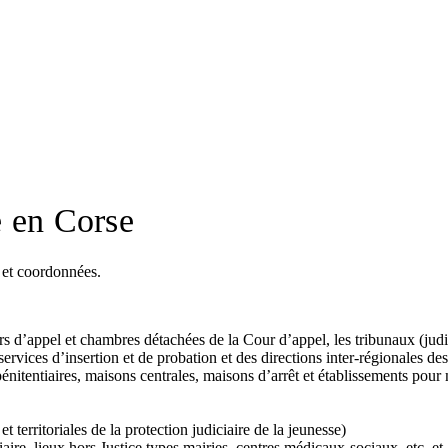
ce en Corse
s et coordonnées.
rs d’appel et chambres détachées de la Cour d’appel, les tribunaux (judic
services d’insertion et de probation et des directions inter-régionales des
pénitentiaires, maisons centrales, maisons d’arrêt et établissements pour
t territoriales de la protection judiciaire de la jeunesse)
iaire, lieux hors Justice types mairies, centres médicaux-sociaux, etc. et 