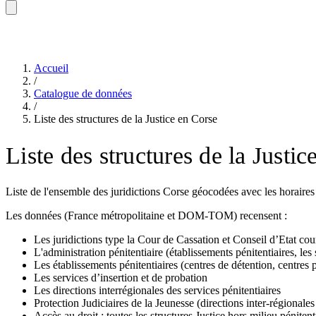
Accueil
/
Catalogue de données
/
Liste des structures de la Justice en Corse
Liste des structures de la Justi
Liste de l'ensemble des juridictions Corse géocodées avec les horaire
Les données (France métropolitaine et DOM-TOM) recensent :
Les juridictions type la Cour de Cassation et Conseil d’Etat cou
L'administration pénitentiaire (établissements pénitentiaires, les 
Les établissements pénitentiaires (centres de détention, centres 
Les services d’insertion et de probation
Les directions interrégionales des services pénitentiaires
Protection Judiciaires de la Jeunesse (directions inter-régionales e
Accès au droit : toutes les structures Justice hors milieu pénitent