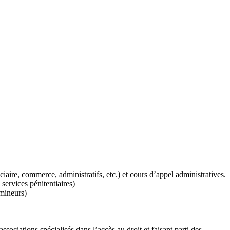
iaire, commerce, administratifs, etc.) et cours d’appel administratives.
 services pénitentiaires)
 mineurs)
associations spécialisés dans l’accès au droit et faisant parti des