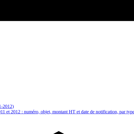
11-2012)
011 et 2012 : numéro, objet, montant HT et date de notification, par typ