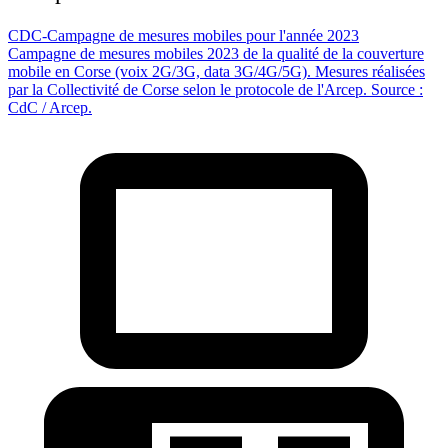
CDC-Campagne de mesures mobiles pour l'année 2023
Campagne de mesures mobiles 2023 de la qualité de la couverture
mobile en Corse (voix 2G/3G, data 3G/4G/5G). Mesures réalisées
par la Collectivité de Corse selon le protocole de l'Arcep. Source :
CdC / Arcep.